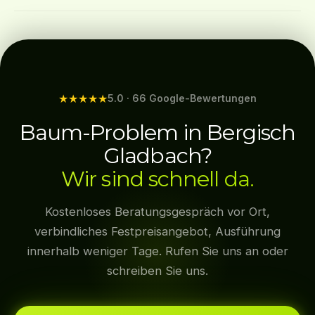
vor Ort. Rufen Sie uns direkt an unter 0172 9566849.
Ja — gerade die bergische Lage mit vielen
Hanggrundstücken ist unser Spezialgebiet. Per
Seilklettertechnik erreichen wir auch schwer zugängliche
Bäume ohne schweres Gerät. In Bensberg, Refrath und
den Höhenlagen arbeiten wir regelmäßig auf solchen
★★★★★
5.0 · 66 Google-Bewertungen
Grundstücken.
Baum-Problem in Bergisch
Gladbach?
Wir sind schnell da.
Kostenloses Beratungsgespräch vor Ort,
verbindliches Festpreisangebot, Ausführung
innerhalb weniger Tage. Rufen Sie uns an oder
schreiben Sie uns.