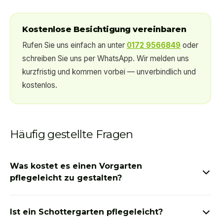
Kostenlose Besichtigung vereinbaren
Rufen Sie uns einfach an unter
0172 9566849
oder
schreiben Sie uns per WhatsApp. Wir melden uns
kurzfristig und kommen vorbei — unverbindlich und
kostenlos.
Häufig gestellte Fragen
Was kostet es einen Vorgarten
pflegeleicht zu gestalten?
Die Kosten hängen von der Größe und dem aktuellen
Ist ein Schottergarten pflegeleicht?
Zustand Ihres Vorgartens ab. Muss ein Baum entfernt